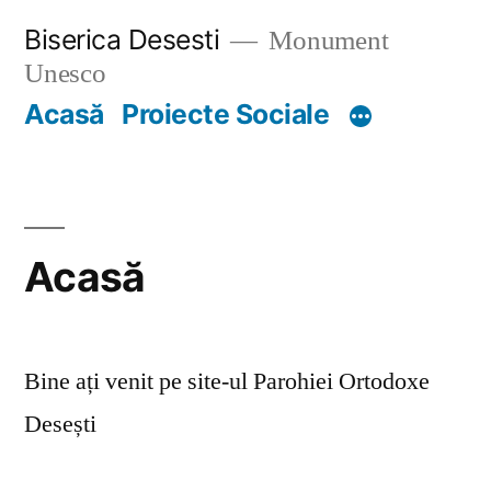
Skip
Biserica Desesti
Monument
to
Unesco
content
Acasă
Proiecte Sociale
Acasă
Bine ați venit pe site-ul Parohiei Ortodoxe
Desești