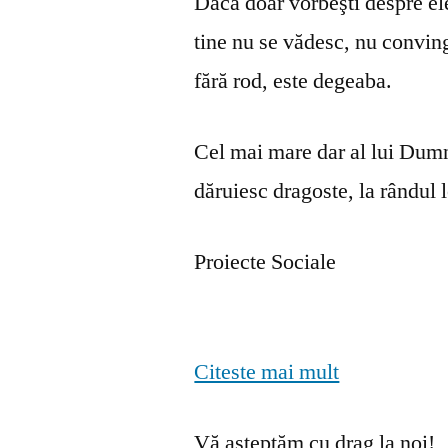
Dacă doar vorbeşti despre ele 
tine nu se vă­desc, nu convin
fără rod, este degeaba.
Cel mai mare dar al lui Dumn
dăruiesc dragoste, la rândul lo
Proiecte Sociale
Citeste mai mult
Vă așteptăm cu drag la noi!