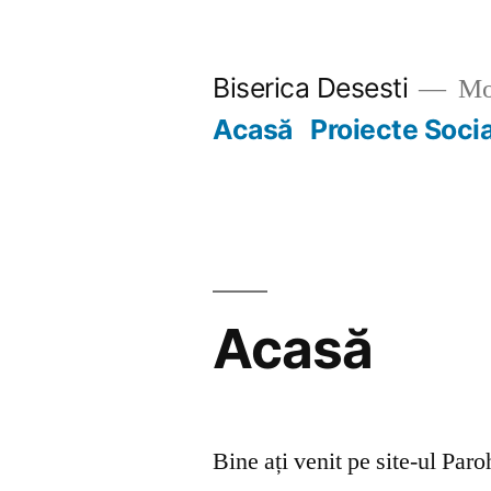
Skip
to
Biserica Desesti
Mo
content
Acasă
Proiecte Soci
Acasă
Bine ați venit pe site-ul Par