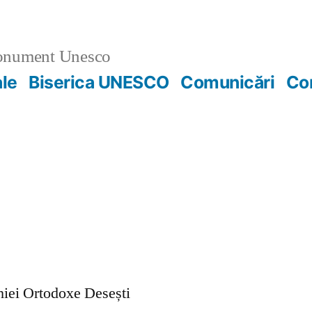
nument Unesco
ale
Biserica UNESCO
Comunicări
Co
ohiei Ortodoxe Desești