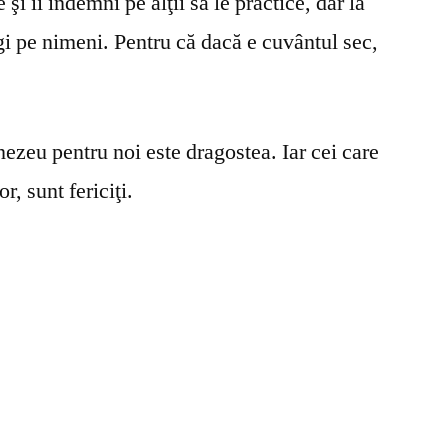
şi îi îndemni pe alţii să le practice, dar la
gi pe nimeni. Pentru că dacă e cuvântul sec,
ezeu pentru noi este dragostea. Iar cei care
r, sunt fericiţi.