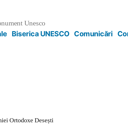
nument Unesco
ale
Biserica UNESCO
Comunicări
Co
ohiei Ortodoxe Desești