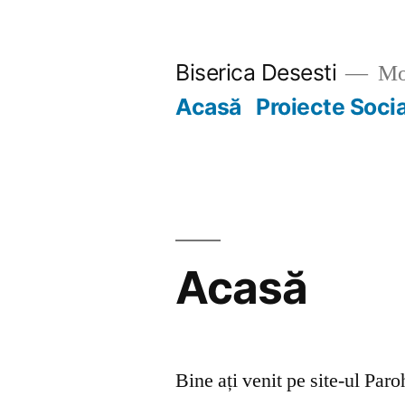
Skip
to
Biserica Desesti
Mo
content
Acasă
Proiecte Soci
Acasă
Bine ați venit pe site-ul Par