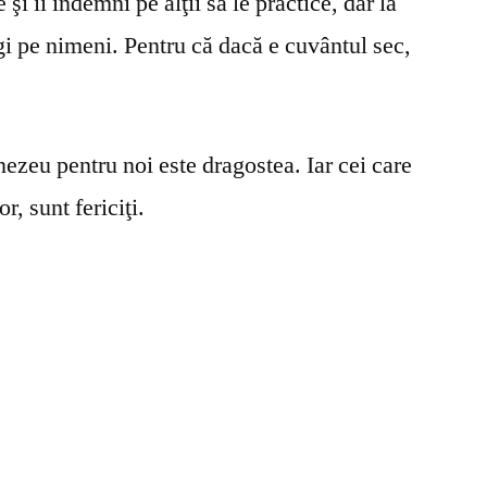
şi îi îndemni pe alţii să le practice, dar la
gi pe nimeni. Pentru că dacă e cuvântul sec,
ezeu pentru noi este dragostea. Iar cei care
r, sunt fericiţi.