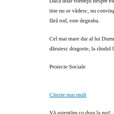
Dacă doar vorbeşti despre ele 
tine nu se vă­desc, nu convin
fără rod, este degeaba.
Cel mai mare dar al lui Dumn
dăruiesc dragoste, la rândul lo
Proiecte Sociale
Citeste mai mult
Vă așteptăm cu drag la noi!