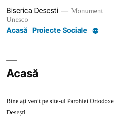
Skip
Biserica Desesti
Monument
to
Unesco
content
Acasă
Proiecte Sociale
Acasă
Bine ați venit pe site-ul Parohiei Ortodoxe
Desești