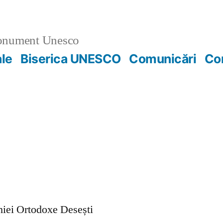
nument Unesco
ale
Biserica UNESCO
Comunicări
Co
ohiei Ortodoxe Desești