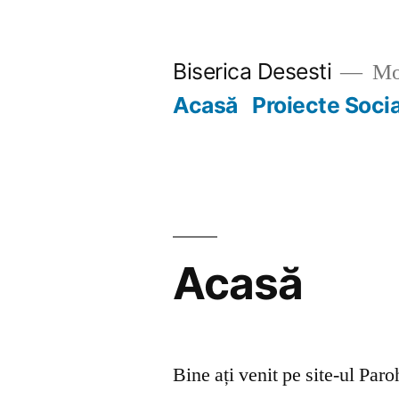
Skip
to
Biserica Desesti
Mo
content
Acasă
Proiecte Soci
Acasă
Bine ați venit pe site-ul Par