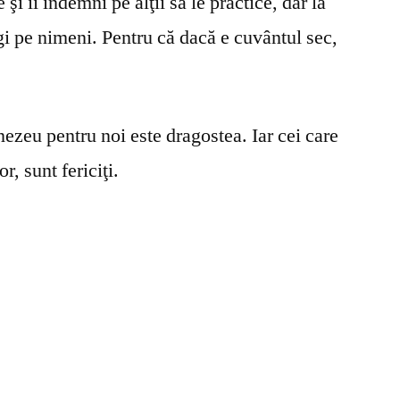
şi îi îndemni pe alţii să le practice, dar la
gi pe nimeni. Pentru că dacă e cuvântul sec,
ezeu pentru noi este dragostea. Iar cei care
r, sunt fericiţi.