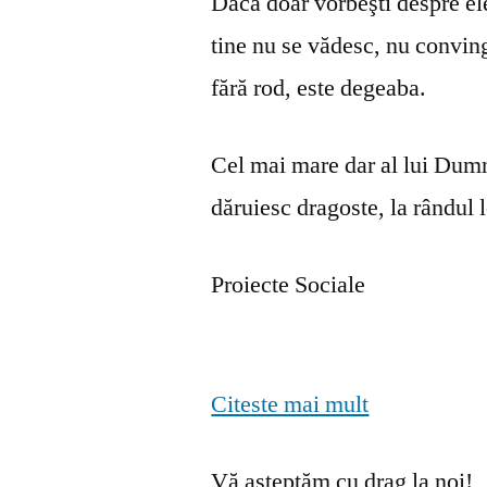
Dacă doar vorbeşti despre ele 
tine nu se vă­desc, nu convin
fără rod, este degeaba.
Cel mai mare dar al lui Dumn
dăruiesc dragoste, la rândul lo
Proiecte Sociale
Citeste mai mult
Vă așteptăm cu drag la noi!