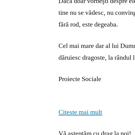
Dacă doar vorbeşti despre ele 
tine nu se vă­desc, nu convin
fără rod, este degeaba.
Cel mai mare dar al lui Dumn
dăruiesc dragoste, la rândul lo
Proiecte Sociale
Citeste mai mult
Vă așteptăm cu drag la noi!