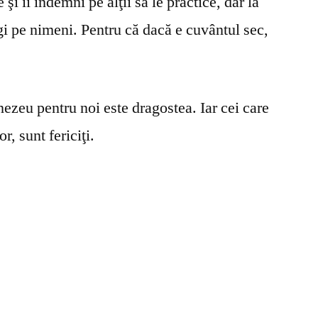
şi îi îndemni pe alţii să le practice, dar la
gi pe nimeni. Pentru că dacă e cuvântul sec,
ezeu pentru noi este dragostea. Iar cei care
r, sunt fericiţi.