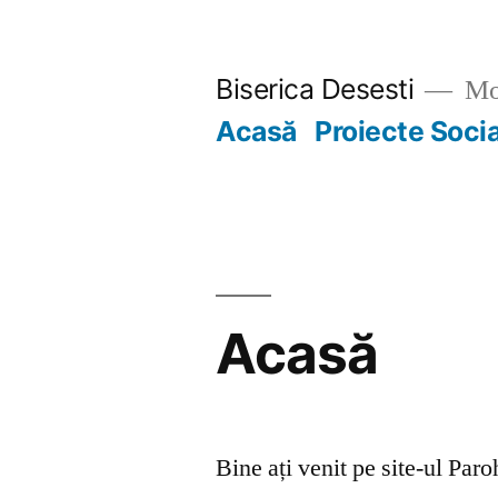
Skip
to
Biserica Desesti
Mo
content
Acasă
Proiecte Soci
Acasă
Bine ați venit pe site-ul Par