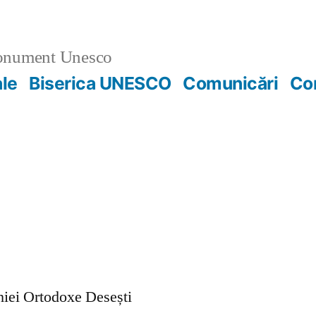
nument Unesco
ale
Biserica UNESCO
Comunicări
Co
ohiei Ortodoxe Desești