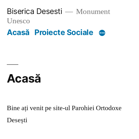
Skip
Biserica Desesti
Monument
to
Unesco
content
Acasă
Proiecte Sociale
Acasă
Bine ați venit pe site-ul Parohiei Ortodoxe
Desești