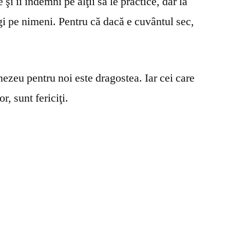
şi îi îndemni pe alţii să le practice, dar la
gi pe nimeni. Pentru că dacă e cuvântul sec,
ezeu pentru noi este dragostea. Iar cei care
r, sunt fericiţi.