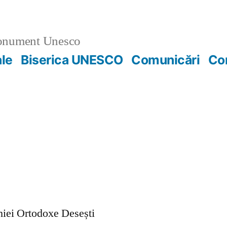
nument Unesco
ale
Biserica UNESCO
Comunicări
Co
ohiei Ortodoxe Desești