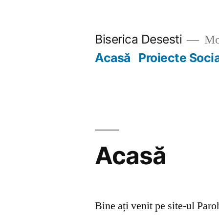
Skip
to
Biserica Desesti
Mo
content
Acasă
Proiecte Soci
Acasă
Bine ați venit pe site-ul Par