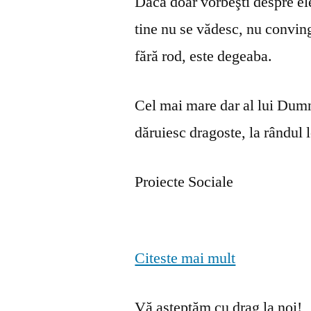
Dacă doar vorbeşti despre ele 
tine nu se vă­desc, nu convin
fără rod, este degeaba.
Cel mai mare dar al lui Dumn
dăruiesc dragoste, la rândul lo
Proiecte Sociale
Citeste mai mult
Vă așteptăm cu drag la noi!