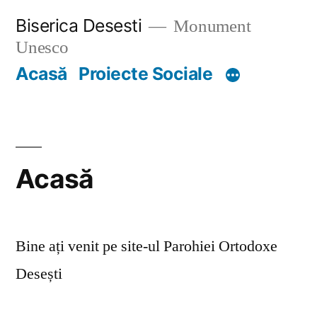
Skip
Biserica Desesti
Monument
to
Unesco
content
Acasă
Proiecte Sociale
Acasă
Bine ați venit pe site-ul Parohiei Ortodoxe
Desești