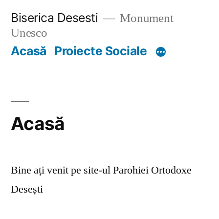
Skip
Biserica Desesti
Monument
to
Unesco
content
Acasă
Proiecte Sociale
Acasă
Bine ați venit pe site-ul Parohiei Ortodoxe
Desești