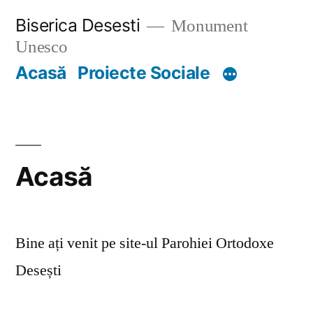
Skip
Biserica Desesti
Monument
to
Unesco
content
Acasă
Proiecte Sociale
Acasă
Bine ați venit pe site-ul Parohiei Ortodoxe
Desești