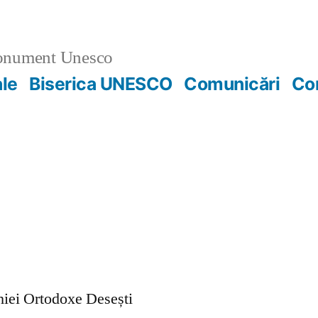
nument Unesco
ale
Biserica UNESCO
Comunicări
Co
ohiei Ortodoxe Desești