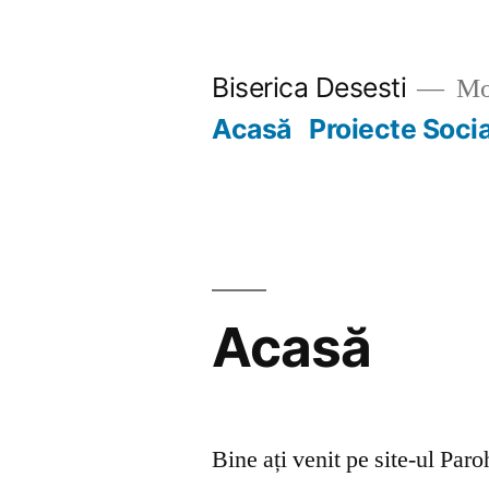
Skip
to
Biserica Desesti
Mo
content
Acasă
Proiecte Soci
Acasă
Bine ați venit pe site-ul Par