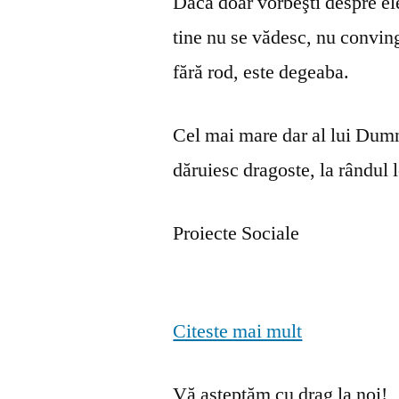
Dacă doar vorbeşti despre ele 
tine nu se vă­desc, nu convin
fără rod, este degeaba.
Cel mai mare dar al lui Dumn
dăruiesc dragoste, la rândul lo
Proiecte Sociale
Citeste mai mult
Vă așteptăm cu drag la noi!