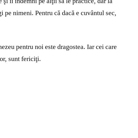
şi îi îndemni pe alţii să le practice, dar la
gi pe nimeni. Pentru că dacă e cuvântul sec,
ezeu pentru noi este dragostea. Iar cei care
r, sunt fericiţi.