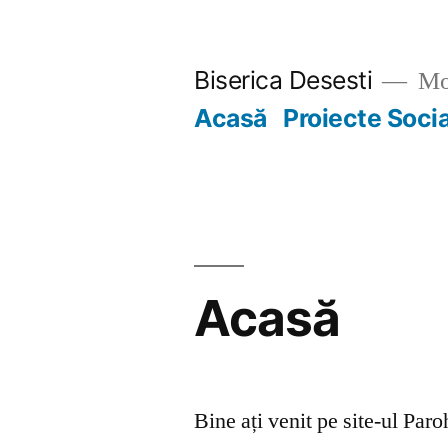
Skip
to
Biserica Desesti
Mo
content
Acasă
Proiecte Soci
Acasă
Bine ați venit pe site-ul Par