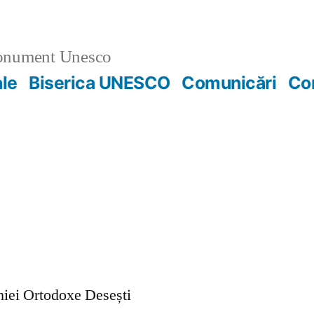
nument Unesco
ale
Biserica UNESCO
Comunicări
Co
ohiei Ortodoxe Desești