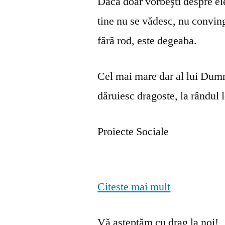
Dacă doar vorbeşti despre ele 
tine nu se vă­desc, nu convin
fără rod, este degeaba.
Cel mai mare dar al lui Dumn
dăruiesc dragoste, la rândul lo
Proiecte Sociale
Citeste mai mult
Vă așteptăm cu drag la noi!