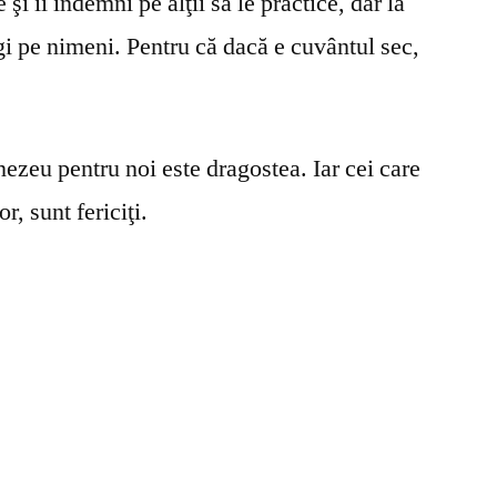
şi îi îndemni pe alţii să le practice, dar la
gi pe nimeni. Pentru că dacă e cuvântul sec,
ezeu pentru noi este dragostea. Iar cei care
r, sunt fericiţi.