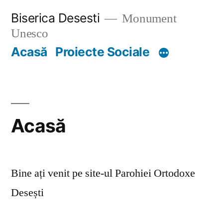
Skip
Biserica Desesti
Monument
to
Unesco
content
Acasă
Proiecte Sociale
Acasă
Bine ați venit pe site-ul Parohiei Ortodoxe
Desești