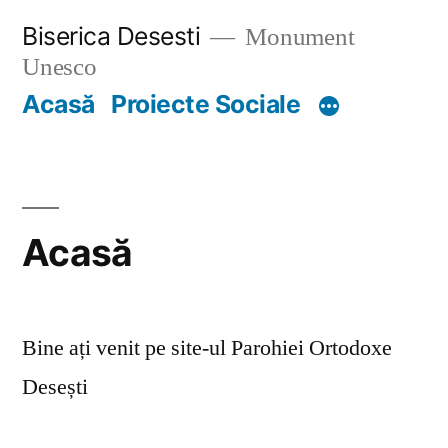
Skip
Biserica Desesti
Monument
to
Unesco
content
Acasă
Proiecte Sociale
Acasă
Bine ați venit pe site-ul Parohiei Ortodoxe
Desești