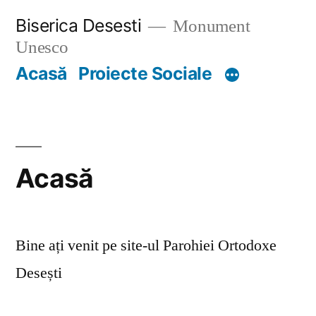
Skip
Biserica Desesti
Monument
to
Unesco
content
Acasă
Proiecte Sociale
Acasă
Bine ați venit pe site-ul Parohiei Ortodoxe
Desești