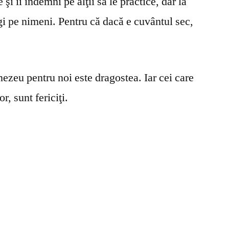
şi îi îndemni pe alţii să le practice, dar la
gi pe nimeni. Pentru că dacă e cuvântul sec,
ezeu pentru noi este dragostea. Iar cei care
r, sunt fericiţi.