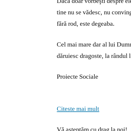
Dacă doar vorbeşti despre ele 
tine nu se vă­desc, nu convin
fără rod, este degeaba.
Cel mai mare dar al lui Dumn
dăruiesc dragoste, la rândul lo
Proiecte Sociale
Citeste mai mult
Vă așteptăm cu drag la noi!