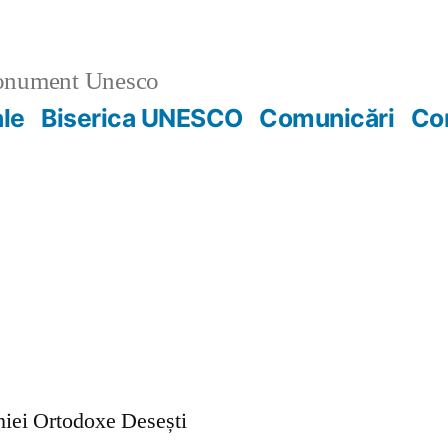
nument Unesco
ale
Biserica UNESCO
Comunicări
Co
ohiei Ortodoxe Desești