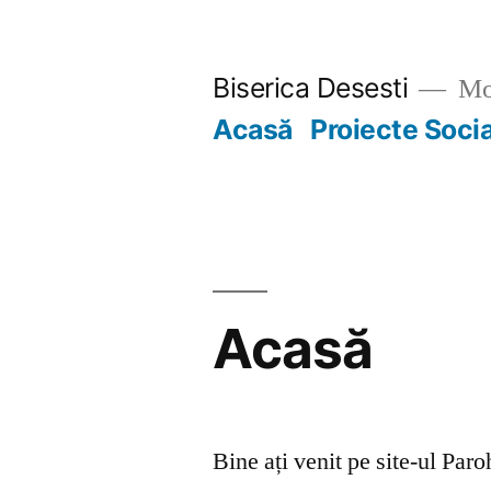
Skip
to
Biserica Desesti
Mo
content
Acasă
Proiecte Soci
Acasă
Bine ați venit pe site-ul Par