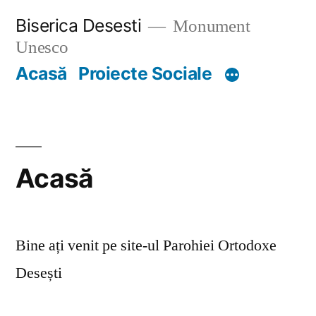
Skip
Biserica Desesti
Monument
to
Unesco
content
Acasă
Proiecte Sociale
Acasă
Bine ați venit pe site-ul Parohiei Ortodoxe
Desești