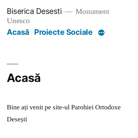
Skip
Biserica Desesti
Monument
to
Unesco
content
Acasă
Proiecte Sociale
Acasă
Bine ați venit pe site-ul Parohiei Ortodoxe
Desești