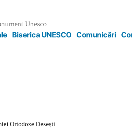
nument Unesco
ale
Biserica UNESCO
Comunicări
Co
ohiei Ortodoxe Desești