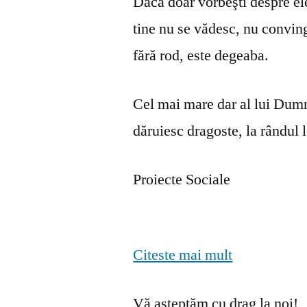
Dacă doar vorbeşti despre ele 
tine nu se vă­desc, nu convin
fără rod, este degeaba.
Cel mai mare dar al lui Dumn
dăruiesc dragoste, la rândul lo
Proiecte Sociale
Citeste mai mult
Vă așteptăm cu drag la noi!