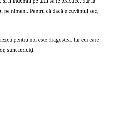
şi îi îndemni pe alţii să le practice, dar la
gi pe nimeni. Pentru că dacă e cuvântul sec,
ezeu pentru noi este dragostea. Iar cei care
r, sunt fericiţi.