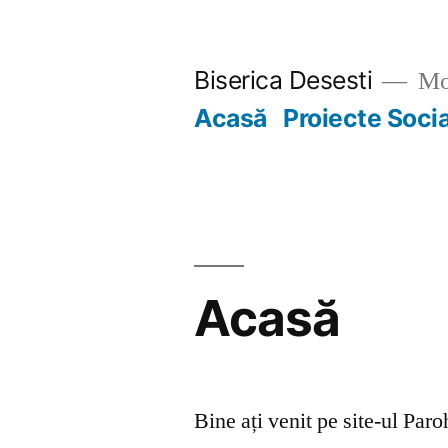
Skip
to
Biserica Desesti
Mo
content
Acasă
Proiecte Soci
Acasă
Bine ați venit pe site-ul Par