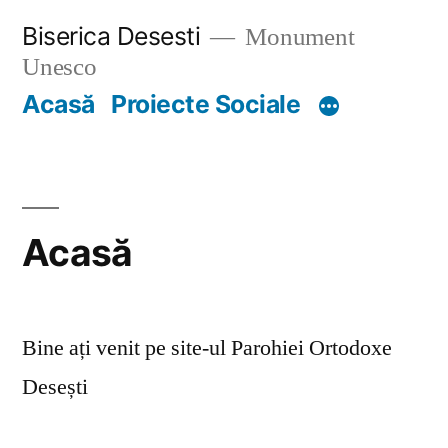
Skip
Biserica Desesti
Monument
to
Unesco
content
Acasă
Proiecte Sociale
Acasă
Bine ați venit pe site-ul Parohiei Ortodoxe
Desești