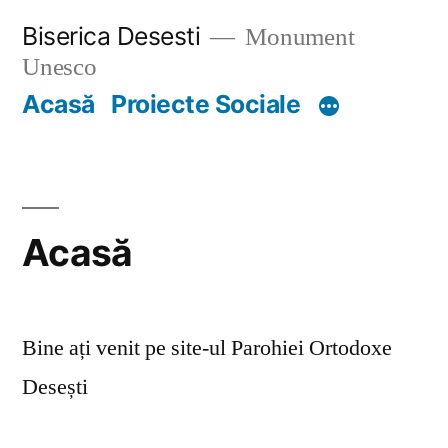
Skip
Biserica Desesti
Monument
to
Unesco
content
Acasă
Proiecte Sociale
Acasă
Bine ați venit pe site-ul Parohiei Ortodoxe
Desești