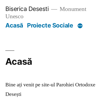
Skip
Biserica Desesti
Monument
to
Unesco
content
Acasă
Proiecte Sociale
Acasă
Bine ați venit pe site-ul Parohiei Ortodoxe
Desești