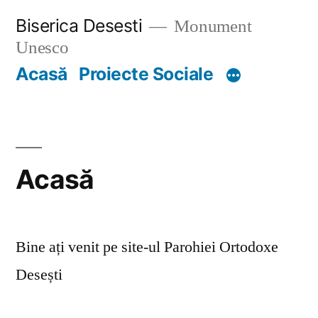
Skip
Biserica Desesti
Monument
to
Unesco
content
Acasă
Proiecte Sociale
Acasă
Bine ați venit pe site-ul Parohiei Ortodoxe
Desești