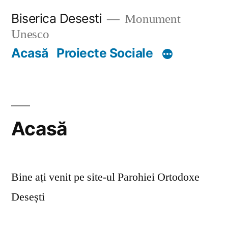
Skip
Biserica Desesti
Monument
to
Unesco
content
Acasă
Proiecte Sociale
Acasă
Bine ați venit pe site-ul Parohiei Ortodoxe
Desești