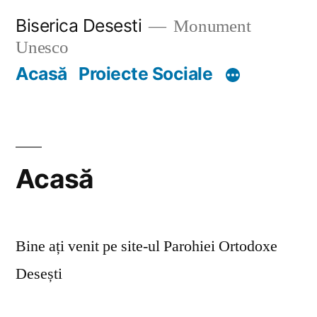
Skip
Biserica Desesti
Monument
to
Unesco
content
Acasă
Proiecte Sociale
Acasă
Bine ați venit pe site-ul Parohiei Ortodoxe
Desești