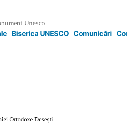
nument Unesco
ale
Biserica UNESCO
Comunicări
Co
ohiei Ortodoxe Desești