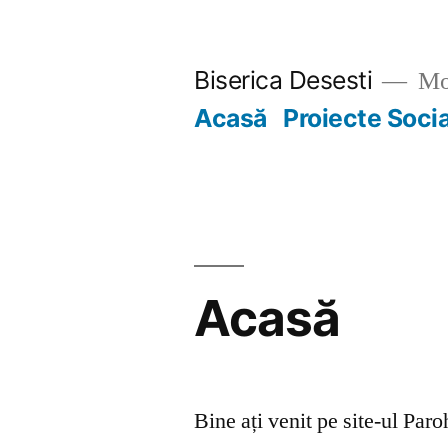
Skip
to
Biserica Desesti
Mo
content
Acasă
Proiecte Soci
Acasă
Bine ați venit pe site-ul Par