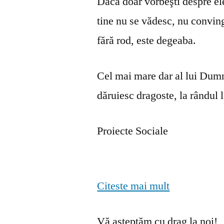
Dacă doar vorbeşti despre ele 
tine nu se vă­desc, nu convin
fără rod, este degeaba.
Cel mai mare dar al lui Dumn
dăruiesc dragoste, la rândul lo
Proiecte Sociale
Citeste mai mult
Vă așteptăm cu drag la noi!