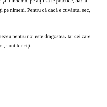
şi îi îndemni pe alţii să le practice, dar la
gi pe nimeni. Pentru că dacă e cuvântul sec,
ezeu pentru noi este dragostea. Iar cei care
r, sunt fericiţi.