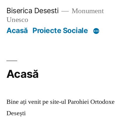
Skip
Biserica Desesti
Monument
to
Unesco
content
Acasă
Proiecte Sociale
Acasă
Bine ați venit pe site-ul Parohiei Ortodoxe
Desești