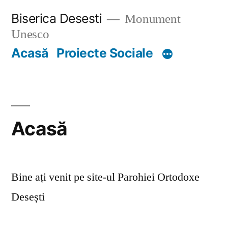
Skip
Biserica Desesti
Monument
to
Unesco
content
Acasă
Proiecte Sociale
Acasă
Bine ați venit pe site-ul Parohiei Ortodoxe
Desești