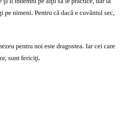
şi îi îndemni pe alţii să le practice, dar la
gi pe nimeni. Pentru că dacă e cuvântul sec,
ezeu pentru noi este dragostea. Iar cei care
r, sunt fericiţi.