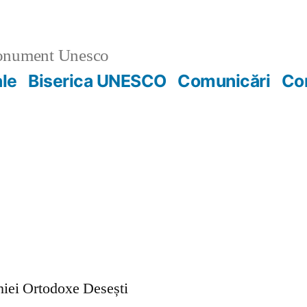
nument Unesco
ale
Biserica UNESCO
Comunicări
Co
ohiei Ortodoxe Desești