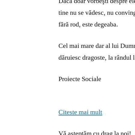
Dacă doar vorbeşti despre ele 
tine nu se vă­desc, nu convin
fără rod, este degeaba.
Cel mai mare dar al lui Dumn
dăruiesc dragoste, la rândul lo
Proiecte Sociale
Citeste mai mult
Vă așteptăm cu drag la noi!