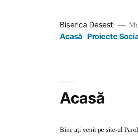
Skip
to
Biserica Desesti
Mo
content
Acasă
Proiecte Soci
Acasă
Bine ați venit pe site-ul Par