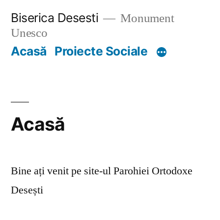
Skip
Biserica Desesti
Monument
to
Unesco
content
Acasă
Proiecte Sociale
Acasă
Bine ați venit pe site-ul Parohiei Ortodoxe
Desești