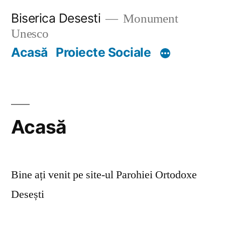
Skip
Biserica Desesti
Monument
to
Unesco
content
Acasă
Proiecte Sociale
Acasă
Bine ați venit pe site-ul Parohiei Ortodoxe
Desești