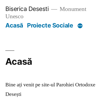
Skip
Biserica Desesti
Monument
to
Unesco
content
Acasă
Proiecte Sociale
Acasă
Bine ați venit pe site-ul Parohiei Ortodoxe
Desești