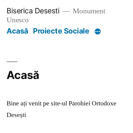
Skip
Biserica Desesti
Monument
to
Unesco
content
Acasă
Proiecte Sociale
Acasă
Bine ați venit pe site-ul Parohiei Ortodoxe
Desești