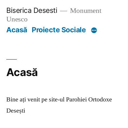
Skip
Biserica Desesti
Monument
to
Unesco
content
Acasă
Proiecte Sociale
Acasă
Bine ați venit pe site-ul Parohiei Ortodoxe
Desești