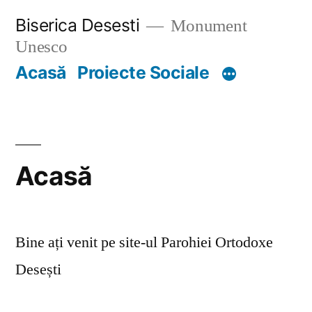
Skip
Biserica Desesti
Monument
to
Unesco
content
Acasă
Proiecte Sociale
Acasă
Bine ați venit pe site-ul Parohiei Ortodoxe
Desești