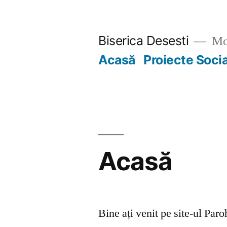
Skip
to
Biserica Desesti
Mo
content
Acasă
Proiecte Soci
Acasă
Bine ați venit pe site-ul Par