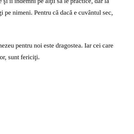
şi îi îndemni pe alţii să le practice, dar la
gi pe nimeni. Pentru că dacă e cuvântul sec,
ezeu pentru noi este dragostea. Iar cei care
r, sunt fericiţi.