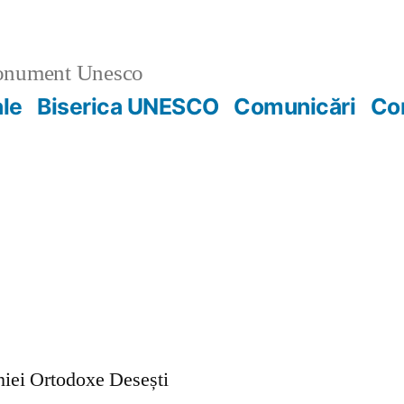
nument Unesco
ale
Biserica UNESCO
Comunicări
Co
ohiei Ortodoxe Desești