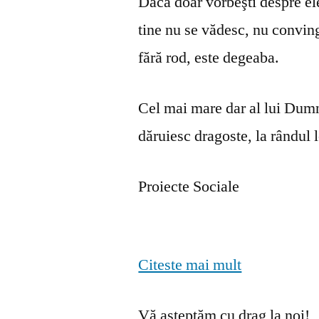
Dacă doar vorbeşti despre ele 
tine nu se vă­desc, nu convin
fără rod, este degeaba.
Cel mai mare dar al lui Dumn
dăruiesc dragoste, la rândul lo
Proiecte Sociale
Citeste mai mult
Vă așteptăm cu drag la noi!