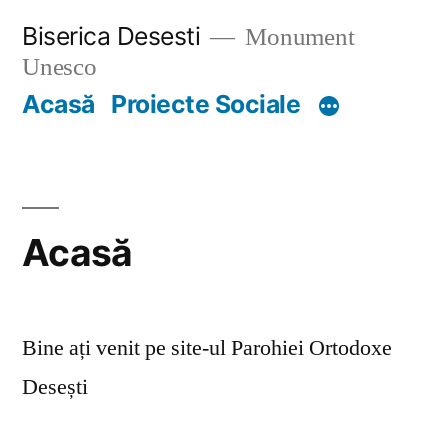
Skip
Biserica Desesti
Monument
to
Unesco
content
Acasă
Proiecte Sociale
Acasă
Bine ați venit pe site-ul Parohiei Ortodoxe
Desești