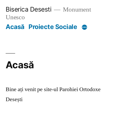
Skip
Biserica Desesti
Monument
to
Unesco
content
Acasă
Proiecte Sociale
Acasă
Bine ați venit pe site-ul Parohiei Ortodoxe
Desești