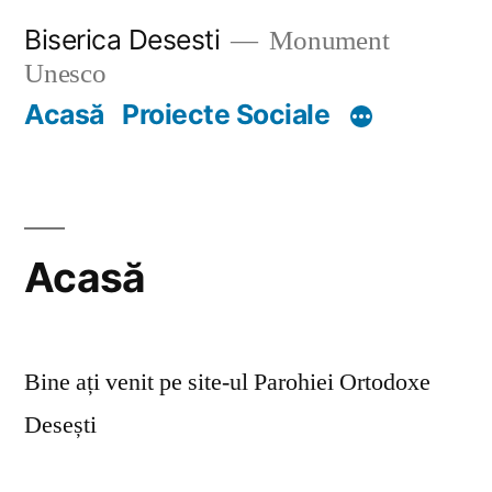
Skip
Biserica Desesti
Monument
to
Unesco
content
Acasă
Proiecte Sociale
Acasă
Bine ați venit pe site-ul Parohiei Ortodoxe
Desești