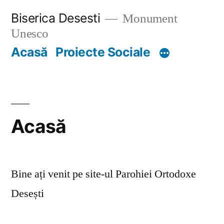
Skip
Biserica Desesti
Monument
to
Unesco
content
Acasă
Proiecte Sociale
Acasă
Bine ați venit pe site-ul Parohiei Ortodoxe
Desești