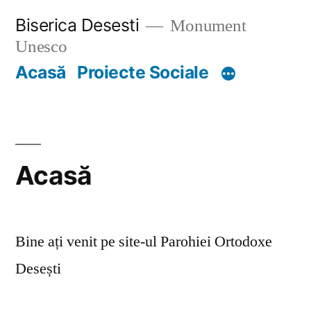
Skip
Biserica Desesti
Monument
to
Unesco
content
Acasă
Proiecte Sociale
Acasă
Bine ați venit pe site-ul Parohiei Ortodoxe
Desești