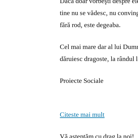
Dacă doar vorbeşti despre ele 
tine nu se vă­desc, nu convin
fără rod, este degeaba.
Cel mai mare dar al lui Dumn
dăruiesc dragoste, la rândul lo
Proiecte Sociale
Citeste mai mult
Vă așteptăm cu drag la noi!