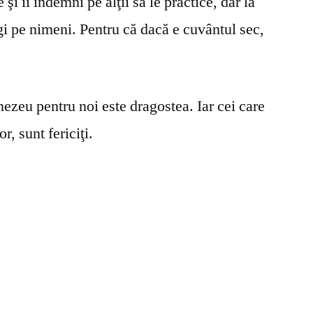
şi îi îndemni pe alţii să le practice, dar la
gi pe nimeni. Pentru că dacă e cuvântul sec,
ezeu pentru noi este dragostea. Iar cei care
r, sunt fericiţi.