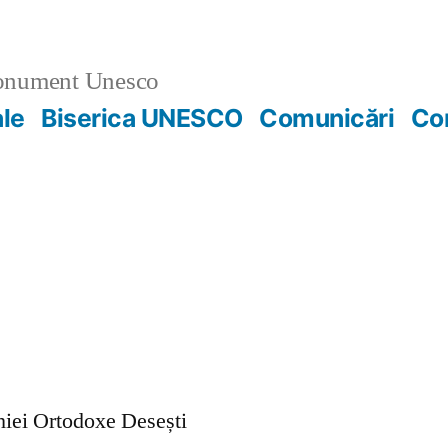
nument Unesco
ale
Biserica UNESCO
Comunicări
Co
ohiei Ortodoxe Desești