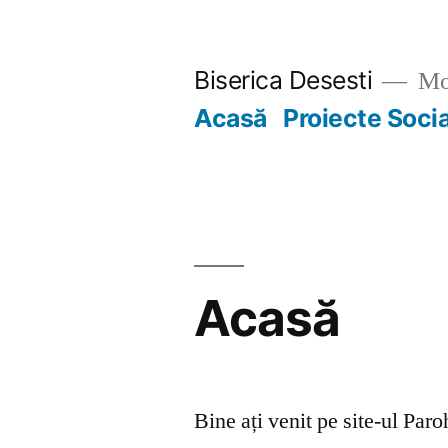
Skip
to
Biserica Desesti
Mo
content
Acasă
Proiecte Soci
Acasă
Bine ați venit pe site-ul Par