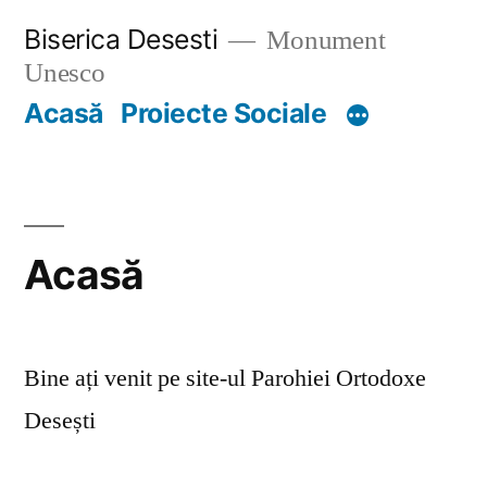
Skip
Biserica Desesti
Monument
to
Unesco
content
Acasă
Proiecte Sociale
Acasă
Bine ați venit pe site-ul Parohiei Ortodoxe
Desești