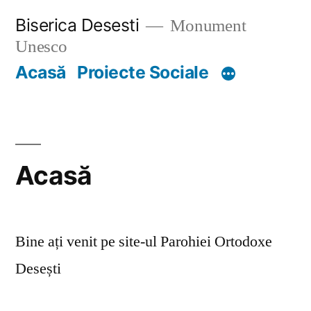
Skip
Biserica Desesti
Monument
to
Unesco
content
Acasă
Proiecte Sociale
Acasă
Bine ați venit pe site-ul Parohiei Ortodoxe
Desești