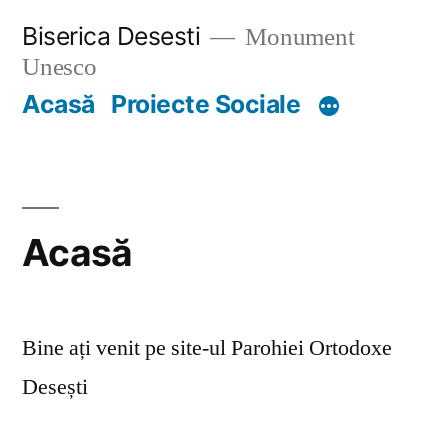
Skip
Biserica Desesti
Monument
to
Unesco
content
Acasă
Proiecte Sociale
Acasă
Bine ați venit pe site-ul Parohiei Ortodoxe
Desești