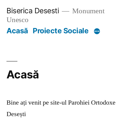
Skip
Biserica Desesti
Monument
to
Unesco
content
Acasă
Proiecte Sociale
Acasă
Bine ați venit pe site-ul Parohiei Ortodoxe
Desești