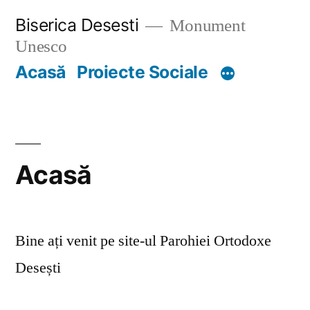
Skip
Biserica Desesti
Monument
to
Unesco
content
Acasă
Proiecte Sociale
Acasă
Bine ați venit pe site-ul Parohiei Ortodoxe
Desești