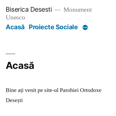
Skip
Biserica Desesti
Monument
to
Unesco
content
Acasă
Proiecte Sociale
Acasă
Bine ați venit pe site-ul Parohiei Ortodoxe
Desești