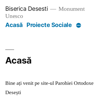
Skip
Biserica Desesti
Monument
to
Unesco
content
Acasă
Proiecte Sociale
Acasă
Bine ați venit pe site-ul Parohiei Ortodoxe
Desești